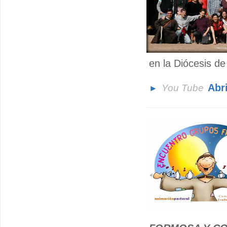
en la Diócesis de
Abr
You Tube
►