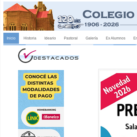
Inicio
Historia
Ideario
Pastoral
Galería
Ex Alumnos
E