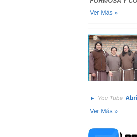
FORMOSA Y C
Ver Más »
Abr
You Tube
►
Ver Más »