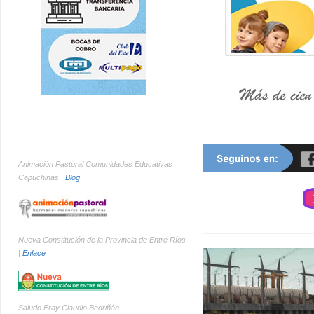
Animación Pastoral Comunidades Educativas
Capuchinas |
Blog
Nueva Constitución de la Provincia de Entre Ríos
|
Enlace
Saludo Fray Claudio Bedriñán