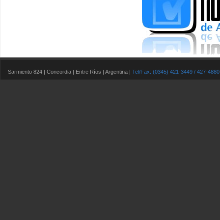
Sarmiento 824 | Concordia | Entre Ríos | Argentina |
Tel/Fax: (0345) 421-3449 / 427-4880