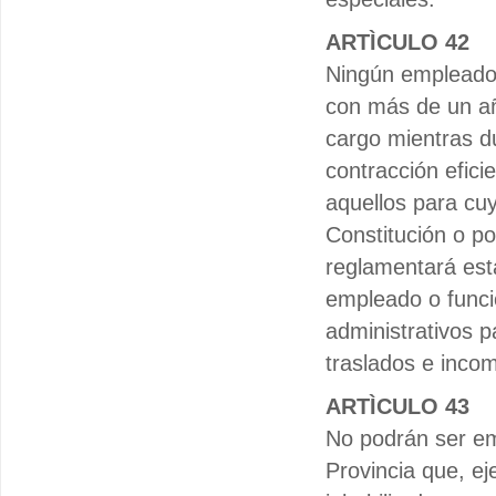
ARTÌCULO 42
Ningún empleado 
con más de un añ
cargo mientras du
contracción efic
aquellos para cu
Constitución o po
reglamentará est
empleado o funcio
administrativos p
traslados e incom
ARTÌCULO 43
No podrán ser emp
Provincia que, e