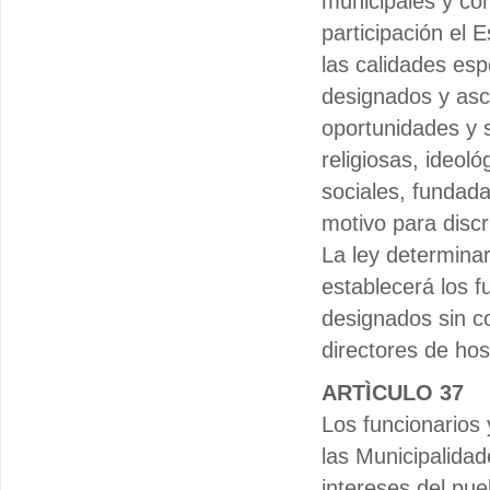
municipales y co
participación el E
las calidades esp
designados y asc
oportunidades y s
religiosas, ideol
sociales, fundada
motivo para discr
La ley determinar
establecerá los f
designados sin co
directores de hos
ARTÌCULO 37
Los funcionarios
las Municipalida
intereses del pue