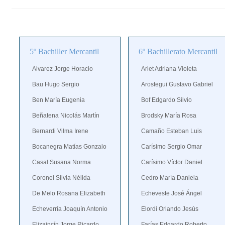
5º Bachiller Mercantil
6º Bachillerato Mercantil
Alvarez Jorge Horacio
Ariet Adriana Violeta
Bau Hugo Sergio
Arostegui Gustavo Gabriel
Ben María Eugenia
Bof Edgardo Silvio
Beñatena Nicolás Martín
Brodsky María Rosa
Bernardi Vilma Irene
Camaño Esteban Luis
Bocanegra Matías Gonzalo
Carísimo Sergio Omar
Casal Susana Norma
Carísimo Víctor Daniel
Coronel Silvia Nélida
Cedro María Daniela
De Melo Rosana Elizabeth
Echeveste José Ángel
Echeverría Joaquín Antonio
Elordi Orlando Jesús
Elizaincín Jorge Ricardo
Farías Edgardo Roberto