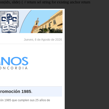
idx, slide) { // return sel string for existing anchor return
Jueves, 6 de Agosto de 2026
Promoción 1985
.
moción 1985 que cumplen sus 25 años de