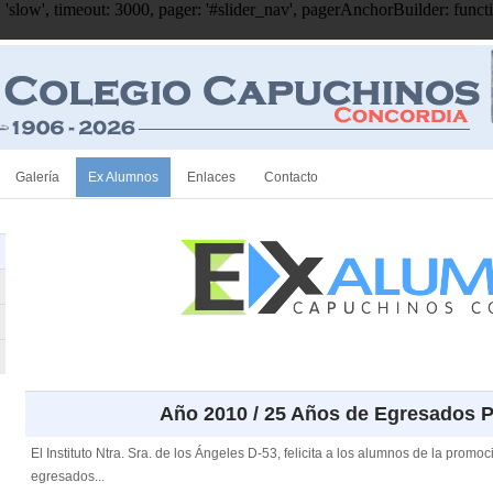
'slow', timeout: 3000, pager: '#slider_nav', pagerAnchorBuilder: function(
Galería
Ex Alumnos
Enlaces
Contacto
Año 2010 / 25 Años de Egresados 
El Instituto Ntra. Sra. de los Ángeles D-53, felicita a los alumnos de la pro
egresados...