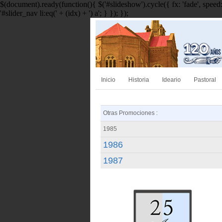
$(document).ready(function(){ $('#slideshow').cycle({ fx: 'fade', speed: 
'#slider_nav li:eq(' + (idx) + ') a'; } }); });
Inicio
Historia
Ideario
Pastoral
Otras Promociones :
1985
1986
1987