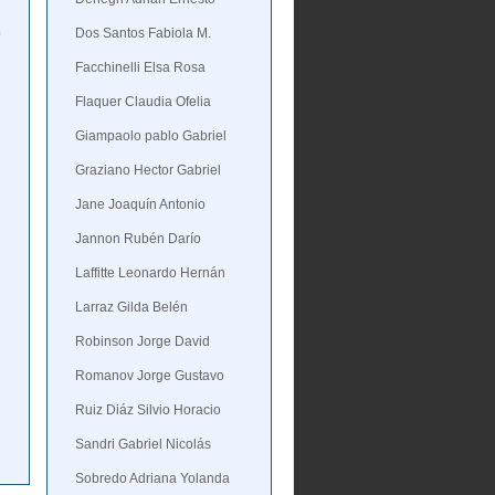
o
Dos Santos Fabiola M.
Facchinelli Elsa Rosa
Flaquer Claudia Ofelia
Giampaolo pablo Gabriel
Graziano Hector Gabriel
Jane Joaquín Antonio
Jannon Rubén Darío
Laffitte Leonardo Hernán
Larraz Gilda Belén
Robinson Jorge David
Romanov Jorge Gustavo
Ruiz Diáz Silvio Horacio
Sandri Gabriel Nicolás
Sobredo Adriana Yolanda