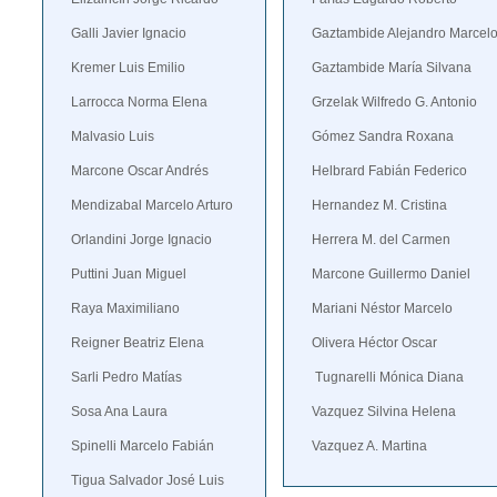
Galli Javier Ignacio
Gaztambide Alejandro Marcel
Kremer Luis Emilio
Gaztambide María Silvana
Larrocca Norma Elena
Grzelak Wilfredo G. Antonio
Malvasio Luis
Gómez Sandra Roxana
Marcone Oscar Andrés
Helbrard Fabián Federico
Mendizabal Marcelo Arturo
Hernandez M. Cristina
Orlandini Jorge Ignacio
Herrera M. del Carmen
Puttini Juan Miguel
Marcone Guillermo Daniel
Raya Maximiliano
Mariani Néstor Marcelo
Reigner Beatriz Elena
Olivera Héctor Oscar
Sarli Pedro Matías
Tugnarelli Mónica Diana
Sosa Ana Laura
Vazquez Silvina Helena
Spinelli Marcelo Fabián
Vazquez A. Martina
Tigua Salvador José Luis