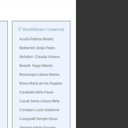
5º Bachillerato Comercial
Acuña Patricia Beatriz
Beltramini Jorge Pedro
Bellafiori Claudia Viviana
Beswik Hugo Alberto
Bocanegra Liliana Marisa
Braco María de los Ángeles
Caraballo Mirta Paula
Cazati Sonia Liliana Mirta
Cerratani Lucio Guillermo
Colugnatti Serrgio Oscar
Denegri Adrián Ernesto